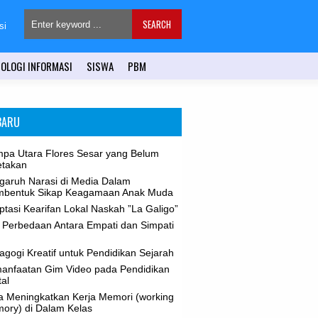
si
OLOGI INFORMASI
SISWA
PBM
BARU
pa Utara Flores Sesar yang Belum
etakan
garuh Narasi di Media Dalam
bentuk Sikap Keagamaan Anak Muda
tasi Kearifan Lokal Naskah ”La Galigo”
 Perbedaan Antara Empati dan Simpati
gogi Kreatif untuk Pendidikan Sejarah
anfaatan Gim Video pada Pendidikan
tal
a Meningkatkan Kerja Memori (working
ory) di Dalam Kelas