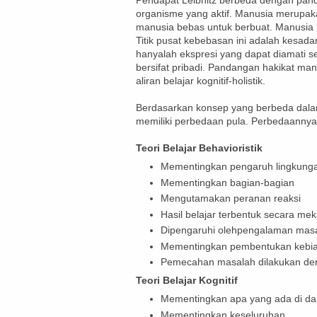
Pendapat Leibnitz berbeda dengan pa
organisme yang aktif. Manusia merupak
manusia bebas untuk berbuat. Manusia b
Titik pusat kebebasan ini adalah kesadar
hanyalah ekspresi yang dapat diamati se
bersifat pribadi. Pandangan hakikat ma
aliran belajar kognitif-holistik.
Berdasarkan konsep yang berbeda dalam 
memiliki perbedaan pula. Perbedaannya s
Teori Belajar Behavioristik
Mementingkan pengaruh lingkung
Mementingkan bagian-bagian
Mengutamakan peranan reaksi
Hasil belajar terbentuk secara mek
Dipengaruhi olehpengalaman masa
Mementingkan pembentukan kebi
Pemecahan masalah dilakukan de
Teori Belajar Kognitif
Mementingkan apa yang ada di dal
Mementingkan keseluruhan