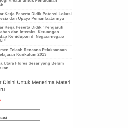
ogi Kreatif untuk Pendidikan
ah
r Kerja Peserta Didik Potensi Lokasi
esia dan Upaya Pemanfaatannya
r Kerja Peserta Didik "Pengaruh
ahan dan Interaksi Keruangan
dap Kehidupan di Negara-negara
N "
umen Telaah Rencana Pelaksanaan
lajaran Kurikulum 2013
 Utara Flores Sesar yang Belum
akan
r Disini Untuk Menerima Materi
ru
*
sasi