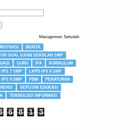
Manajemen Sekolah
NISTRASI
BERITA
OH SOAL UJIAN SEKOLAH SMP
UASI
GURU
IPA
KURIKULUM
 IPS 7 SMP
LKPD IPS 8 SMP
 IPS 9 SMP
PBM
PERATURAN
RENSI
SEPUTAR EDUKASI
A
TEKNOLOGI INFORMASI
8
6
8
1
3