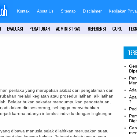
Kontak
About Us
Sitemap
Disclaimer
Kebijakan Priva
M
EVALUASI
PERATURAN
ADMINISTRASI
REFERENSI
GURU
TEKN
TER
Gem
Dip
Pen
Mem
Adap
ahan perilaku yang merupakan akibat dari pengalaman dan
rubahan melalui kegiatan atau prosedur latihan, aik latihan
Apa
?
miah. Belajar bukan sekadar mengumpulkan pengetahuan,
erjadi dalam diri seseorang, sehingga menyebabkan
Peda
 terjadi karena adanya interaksi individu dengan lingkungan
Pem
Digi
Car
 yang dibawa manusia sejak dilahitkan merupakan suatu
mem
 teori dan konsep belajar. Potensi adalah unsur yang