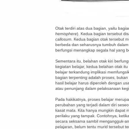
Otak terdiri atas dua bagian, yaitu bagi
hemisphere
). Kedua bagian tersebut d
callosum.
Kedua bagian otak tersebut m
berbeda dan seharusnya tumbuh dalam 
berfungsi menangkap segala hal yang ber
Sementara itu, belahan otak kiri berfungs
kegiatan belajar, kedua belahan otak it
belajar terkandung implikasi memfungsika
bagian terpenting adalah proses, buka
hasil belajar harus diperoleh dengan us
atau penunjang dalam pelaksanaan kegia
Pada hakikatnya, proses belajar merupaka
perubahan yang terjadi dalam diri sese
kasat mata. Kita hanya mungkin dapat 
perilaku yang tampak. Contohnya, ketik
secara seksama sambil mengangguk-ang
pelajaran, belum tentu murid tersebut te