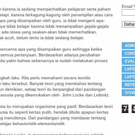
Email
*
n karena ia sedang memperhatikan pelajaran serta paham
etapi, karena terkagung-kagung oleh penampilan atau cara
 apa yang disampaikan oleh guru, ia tidak mengerti apa-
a tidak belajar karena tidak menampatkan gejala-gejala
t ada siswa yang seakan-akan tidak memerhatikan,
k acuh, belum tentu ia tidak sedang belajar.
ADMI
mencerna apa yang disampaikan guru sehingga ketika
CONT
r semua pertanyaan. Berdasarkan adanya perubahan
, kita yakin bahwa sebenarnya ia sudah melakukan proses
EVAL
LKPD
LKPD
gkah laku. Kita perlu memahami secara teoritis
h laku tersebut. Banyak teori yang membahas tentang
REFE
n demikian, setiap teori itu berpangkal dari pandangan
SISW
 manusia yang dikemukakan oleh John Locke dan Leibnitz.
a itu merupakan organisme yang pasif. Berdasarkan teori
7
 itu seperti kertas putih, hendak ditulis apapun kertas
ng menulisnya. Dari pandangan yang mendasar tentang
elajar behavioristik-elementaristik.