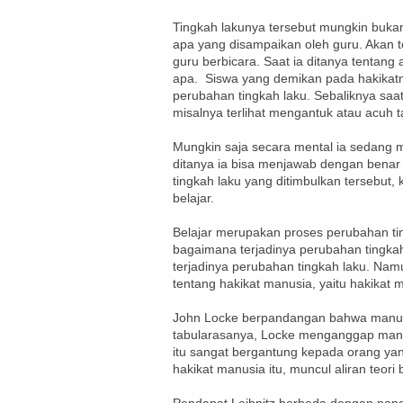
Tingkah lakunya tersebut mungkin buka
apa yang disampaikan oleh guru. Akan t
guru berbicara. Saat ia ditanya tentang
apa. Siswa yang demikan pada hakikatny
perubahan tingkah laku. Sebaliknya saa
misalnya terlihat mengantuk atau acuh ta
Mungkin saja secara mental ia sedang 
ditanya ia bisa menjawab dengan bena
tingkah laku yang ditimbulkan tersebut
belajar.
Belajar merupakan proses perubahan tin
bagaimana terjadinya perubahan tingka
terjadinya perubahan tingkah laku. Namu
tentang hakikat manusia, yaitu hakikat
John Locke berpandangan bahwa manusi
tabularasanya, Locke menganggap manusia
itu sangat bergantung kepada orang ya
hakikat manusia itu, muncul aliran teori b