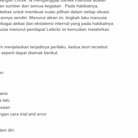
ndangan Locke. Ia menganggap bahwa manusia adalah
an sumber dari semua kegiatan . Pada hakikatnya,
ebas untuk membuat suatu pilihan dalam setiap situasi.
annya sendiri. Menurut aliran ini, tingkah laku manusia
bagai akibat dari eksistensi internal yang pada hakikatnya
nusia menurut pendapat Leibritz ini kemudian melahirkan
menjelaskan terjadinya perilaku, kedua teori tersebut
eperti dapat disimak berikut.
an
anis
 lalu
asaan
ngan cara
trial
and
error
am diri