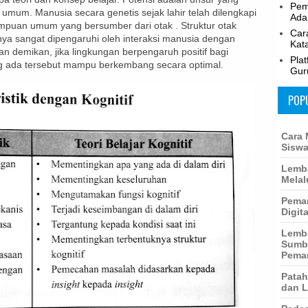
Pem
um. Manusia secara genetis sejak lahir telah dilengkapi
Adap
puan umum yang bersumber dari otak . Struktur otak
Car
inya sangat dipengaruhi oleh interaksi manusia dengan
Kat
 demikan, jika lingkungan berpengaruh positif bagi
Pla
ng ada tersebut mampu berkembang secara optimal.
Gur
POP
Cara 
Siswa
Lemba
Melal
Peman
Digita
Lemba
Sumbe
Pema
Patah
dan L