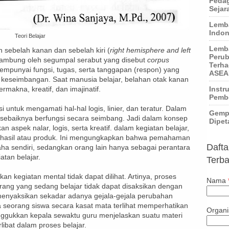
Pedag
Sejar
Lemba
Indon
Teori Belajar
Lemba
an sebelah kanan dan sebelah kiri (
right hemisphere and left
Perub
isambung oleh segumpal serabut yang disebut
corpus
Terha
empunyai fungsi, tugas, serta tanggapan (respon) yang
ASEA
keseimbangan. Saat manusia belajar, belahan otak kanan
makna, kreatif, dan imajinatif.
Instr
Pembe
i untuk mengamati hal-hal logis, linier, dan teratur. Dalam
Gempa
u sebaiknya berfungsi secara seimbang. Jadi dalam konsep
Dipet
n aspek nalar, logis, serta kreatif. dalam kegiatan belajar,
n hasil atau produk. Ini mengungkapkan bahwa pemahaman
Dafta
aha sendiri, sedangkan orang lain hanya sebagai perantara
tan belajar.
Terba
n kegiatan mental tidak dapat dilihat. Artinya, proses
Nama
orang yang sedang belajar tidak dapat disaksikan dengan
menyaksikan sekadar adanya gejala-gejala perubahan
a seorang siswa secara kasat mata terlihat memperhatikan
Organi
gukkan kepala sewaktu guru menjelaskan suatu materi
rlibat dalam proses belajar.