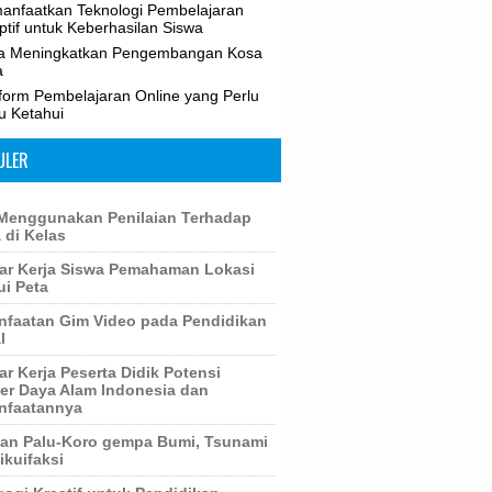
anfaatkan Teknologi Pembelajaran
tif untuk Keberhasilan Siswa
a Meningkatkan Pengembangan Kosa
a
tform Pembelajaran Online yang Perlu
u Ketahui
ULER
Menggunakan Penilaian Terhadap
 di Kelas
r Kerja Siswa Pemahaman Lokasi
ui Peta
faatan Gim Video pada Pendidikan
l
r Kerja Peserta Didik Potensi
r Daya Alam Indonesia dan
nfaatannya
an Palu-Koro gempa Bumi, Tsunami
ikuifaksi