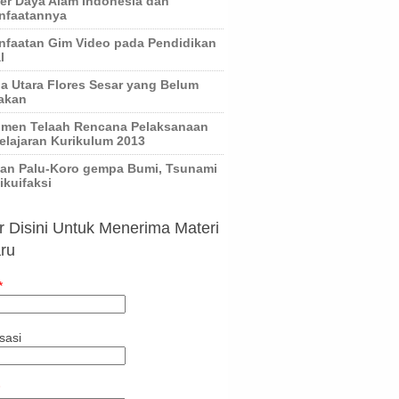
r Daya Alam Indonesia dan
nfaatannya
faatan Gim Video pada Pendidikan
l
 Utara Flores Sesar yang Belum
akan
umen Telaah Rencana Pelaksanaan
lajaran Kurikulum 2013
an Palu-Koro gempa Bumi, Tsunami
ikuifaksi
r Disini Untuk Menerima Materi
ru
*
sasi