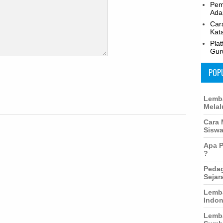
Pem
Adap
Car
Kat
Pla
Gur
POP
Lemba
Melal
Cara 
Siswa
Apa P
?
Pedag
Sejar
Lemba
Indon
Lemba