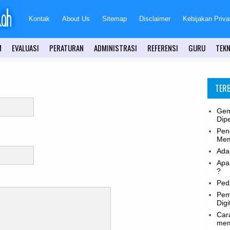
Kontak
About Us
Sitemap
Disclaimer
Kebijakan Priva
M
EVALUASI
PERATURAN
ADMINISTRASI
REFERENSI
GURU
TEKN
TER
Gem
Dip
Pen
Mem
Adap
Apa
?
Peda
Pem
Digi
Car
mem