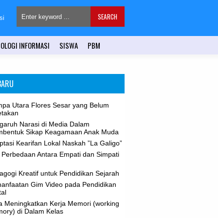
si
OLOGI INFORMASI
SISWA
PBM
BARU
pa Utara Flores Sesar yang Belum
etakan
garuh Narasi di Media Dalam
bentuk Sikap Keagamaan Anak Muda
tasi Kearifan Lokal Naskah ”La Galigo”
 Perbedaan Antara Empati dan Simpati
gogi Kreatif untuk Pendidikan Sejarah
anfaatan Gim Video pada Pendidikan
tal
a Meningkatkan Kerja Memori (working
ory) di Dalam Kelas