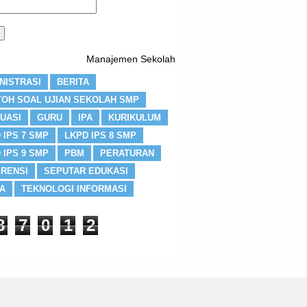
Manajemen Sekolah
NISTRASI
BERITA
OH SOAL UJIAN SEKOLAH SMP
UASI
GURU
IPA
KURIKULUM
 IPS 7 SMP
LKPD IPS 8 SMP
 IPS 9 SMP
PBM
PERATURAN
RENSI
SEPUTAR EDUKASI
A
TEKNOLOGI INFORMASI
8
7
0
1
2