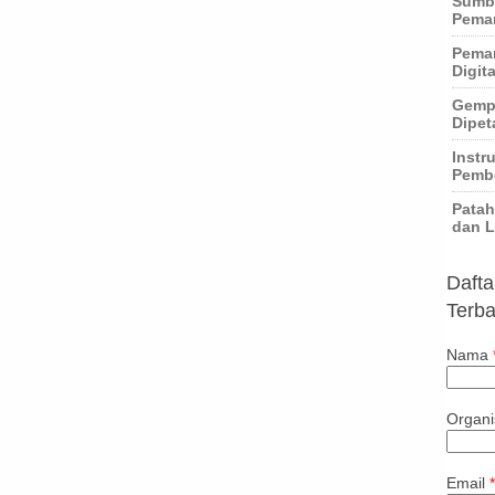
Sumbe
Pema
Peman
Digita
Gempa
Dipet
Instr
Pembe
Patah
dan L
Dafta
Terba
Nama
Organi
Email
*